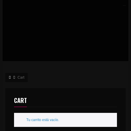
Cart
CART
Tu carrito está vacío.